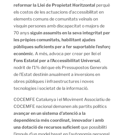
reformar la Llei de Propietat Horitzontal
perquè
els costos de les actuacions d’accessibilitat en
elements comuns de comunitats veïnals on
visquin persones amb discapacitat o majors de
70 anys
siguin assumits en la seva integritat per
les pròpies comunitats, habilitant ajudes
públiques suficients per a fer suportable l’esforç
econòmic
. A més, advoca per crear per llei el
Fons Estatal per a l’Accessibilitat Universal
,
nodrit de l’1% del que els Pressupostos Generals
de l’Estat destinin anualment a inversions en
obres públiques i infraestructures i noves
tecnologies i societat de la informació.
COCEMFE Catalunya i el Moviment Associatiu de
COCEMFE nacional demanen als partits polítics
avançar en un sistema d’atenció a la
dependència més coordinat, innovador i amb
una dotació de recursos suficient
que possibiliti
l’impuls d’un model basat en l’autonomia personal