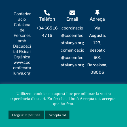
Confeder
Telèfon
Email
Adreça
ació
Catalana
+34 665 16
coordinacio
Via
de
Persones
47 16
@cocemfec
Augusta,
amb
atalunya.org
123,
Discapaci
comunicacio
despatx
tat
Física i
Orgànica
@cocemfec
601
www.coc
atalunya.org
Barcelona,
emfecata
08006
lunya.org
Avís Legal
|
Política de privacitat
|
Política de galetes
Utilitzem cookies en aquest lloc per millorar la vostra
(cookies)
experiència d'usuari. En fer clic al botó Accepta tot, accepteu
que ho fem.




Llegeix la política
Accepta tot