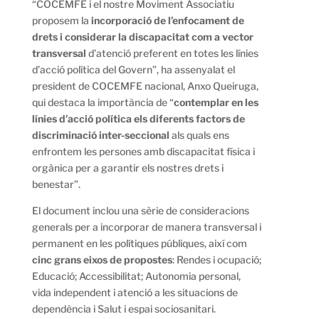
“COCEMFE i el nostre Moviment Associatiu
proposem la
incorporació de l’enfocament de
drets i considerar la discapacitat com a vector
transversal
d’atenció preferent en totes les línies
d’acció política del Govern”, ha assenyalat el
president de COCEMFE nacional, Anxo Queiruga,
qui destaca la importància de “
contemplar en les
línies d’acció política els diferents factors de
discriminació inter-seccional
als quals ens
enfrontem les persones amb discapacitat física i
orgànica per a garantir els nostres drets i
benestar”.
El document inclou una sèrie de consideracions
generals per a incorporar de manera transversal i
permanent en les polítiques públiques, així com
cinc grans eixos de propostes
: Rendes i ocupació;
Educació; Accessibilitat; Autonomia personal,
vida independent i atenció a les situacions de
dependència i Salut i espai sociosanitari.