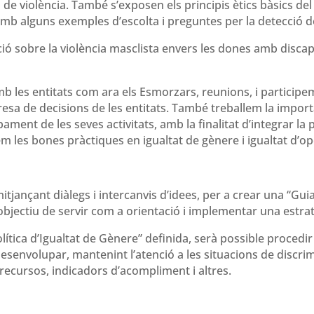
 de violència. També s’exposen els principis ètics bàsics del 
amb alguns exemples d’escolta i preguntes per la detecció de
ció sobre la violència masclista envers les dones amb discap
les entitats com ara els Esmorzars, reunions, i participem
presa de decisions de les entitats. També treballem la import
pament de les seves activitats, amb la finalitat d’integrar la
m les bones pràctiques en igualtat de gènere i igualtat d’op
itjançant diàlegs i intercanvis d’idees, per a crear una “Gu
’objectiu de servir com a orientació i implementar una estrat
olítica d’Igualtat de Gènere” definida, serà possible procedir 
 desenvolupar, mantenint l’atenció a les situacions de discri
, recursos, indicadors d’acompliment i altres.