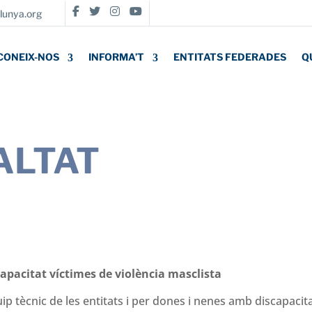




lunya.org
CONEIX-NOS
INFORMA’T
ENTITATS FEDERADES
Q
ALTAT
capacitat víctimes de violència masclista
tècnic de les entitats i per dones i nenes amb discapacitat,