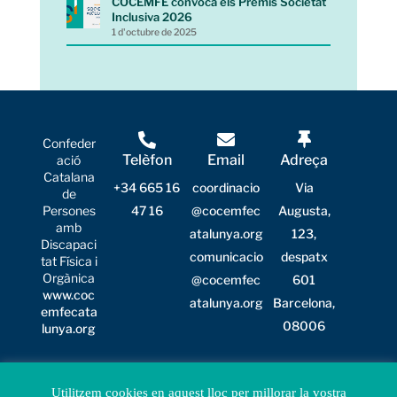
COCEMFE convoca els Premis Societat
Inclusiva 2026
1 d'octubre de 2025
Confeder
Telèfon
Email
Adreça
ació
Catalana
+34 665 16
coordinacio
Via
de
Persones
47 16
@cocemfec
Augusta,
amb
atalunya.org
123,
Discapaci
comunicacio
despatx
tat
Física i
Orgànica
@cocemfec
601
www.coc
atalunya.org
Barcelona,
emfecata
08006
lunya.org
Avís Legal
|
Política de privacitat
|
Política de galetes
Utilitzem cookies en aquest lloc per millorar la vostra