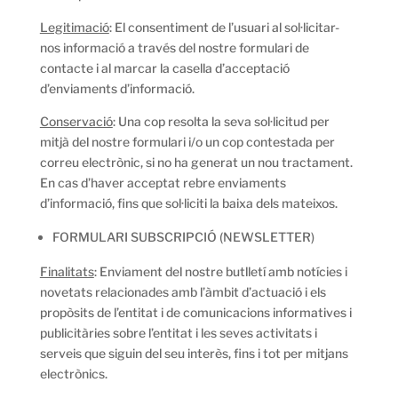
Legitimació
: El consentiment de l’usuari al sol·licitar-
nos informació a través del nostre formulari de
contacte i al marcar la casella d’acceptació
d’enviaments d’informació.
Conservació
: Una cop resolta la seva sol·licitud per
mitjà del nostre formulari i/o un cop contestada per
correu electrònic, si no ha generat un nou tractament.
En cas d’haver acceptat rebre enviaments
d’informació, fins que sol·liciti la baixa dels mateixos.
FORMULARI SUBSCRIPCIÓ (NEWSLETTER)
Finalitats
: Enviament del nostre butlletí amb notícies i
novetats relacionades amb l’àmbit d’actuació i els
propòsits de l’entitat i de comunicacions informatives i
publicitàries sobre l’entitat i les seves activitats i
serveis que siguin del seu interès, fins i tot per mitjans
electrònics.