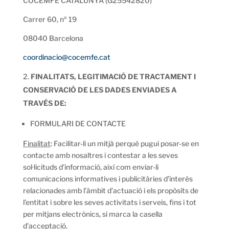
COCEMFE CATALUNYA (G25542820)
Carrer 60, nº 19
08040 Barcelona
coordinacio@cocemfe.cat
FINALITATS, LEGITIMACIÓ DE TRACTAMENT I
CONSERVACIÓ DE LES DADES ENVIADES A
TRAVÉS DE:
FORMULARI DE CONTACTE
Finalitat
: Facilitar-li un mitjà perquè pugui posar-se en
contacte amb nosaltres i contestar a les seves
sol·licituds d’informació, així com enviar-li
comunicacions informatives i publicitàries d’interès
relacionades amb l’àmbit d’actuació i els propòsits de
l’entitat i sobre les seves activitats i serveis, fins i tot
per mitjans electrònics, si marca la casella
d’acceptació.