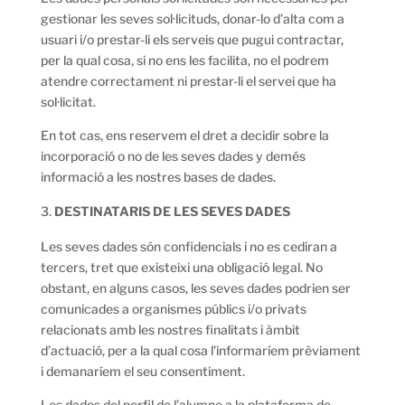
gestionar les seves sol·licituds, donar-lo d’alta com a
usuari i/o prestar-li els serveis que pugui contractar,
per la qual cosa, si no ens les facilita, no el podrem
atendre correctament ni prestar-li el servei que ha
sol·licitat.
En tot cas, ens reservem el dret a decidir sobre la
incorporació o no de les seves dades y demés
informació a les nostres bases de dades.
DESTINATARIS DE LES SEVES DADES
Les seves dades són confidencials i no es cediran a
tercers, tret que existeixi una obligació legal. No
obstant, en alguns casos, les seves dades podrien ser
comunicades a organismes públics i/o privats
relacionats amb les nostres finalitats i àmbit
d’actuació, per a la qual cosa l’informaríem prèviament
i demanaríem el seu consentiment.
Les dades del perfil de l’alumne a la plataforma de