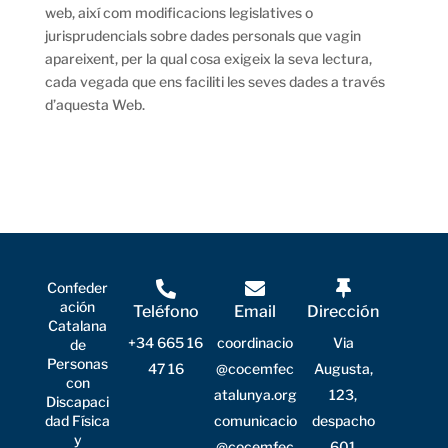
web, així com modificacions legislatives o
jurisprudencials sobre dades personals que vagin
apareixent, per la qual cosa exigeix la seva lectura,
cada vegada que ens faciliti les seves dades a través
d’aquesta Web.
Confeder
ación
Teléfono
Email
Dirección
Catalana
+34 665 16
coordinacio
Via
de
Personas
47 16
@cocemfec
Augusta,
con
atalunya.org
123,
Discapaci
dad Física
comunicacio
despacho
y
@cocemfec
601