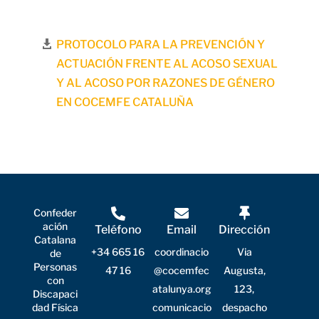
PROTOCOLO PARA LA PREVENCIÓN Y
ACTUACIÓN FRENTE AL ACOSO SEXUAL
Y AL ACOSO POR RAZONES DE GÉNERO
EN COCEMFE CATALUÑA
Confeder
ación
Teléfono
Email
Dirección
Catalana
+34 665 16
coordinacio
Via
de
Personas
47 16
@cocemfec
Augusta,
con
atalunya.org
123,
Discapaci
dad Física
comunicacio
despacho