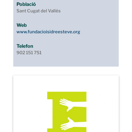
Població
Sant Cugat del Vallès
Web
www.fundacioisidreesteve.org
Telefon
902 151 751