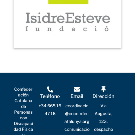
Confeder
ación
Teléfono
Email
Dirección
Catalana
+34 665 16
coordinacio
Via
de
Personas
47 16
@cocemfec
Augusta,
con
atalunya.org
123,
Discapaci
dad Física
comunicacio
despacho
y