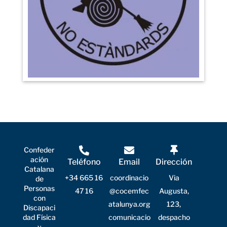
Confeder
ación
Teléfono
Email
Dirección
Catalana
+34 665 16
coordinacio
Via
de
Personas
47 16
@cocemfec
Augusta,
con
atalunya.org
123,
Discapaci
dad Física
comunicacio
despacho
y